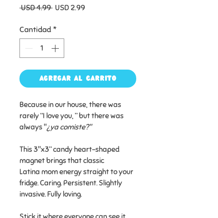
Precio
Precio
 USD 4.99 
USD 2.99
de
oferta
Cantidad
*
Agregar al carrito
Because in our house, there was
rarely “I love you, ” but there was
always "
¿ya comiste?"
This 3"x3” candy heart-shaped
magnet brings that classic
Latina mom energy straight to your
fridge. Caring. Persistent. Slightly
invasive. Fully loving.
Stick it where everyone can see it