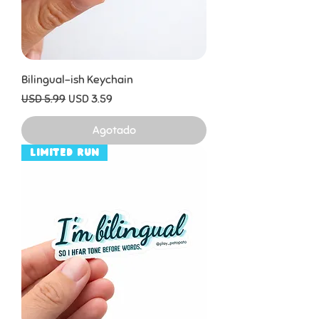
Bilingual-ish Keychain
Precio
Precio de oferta
USD 5.99
USD 3.59
Agotado
Limited Run