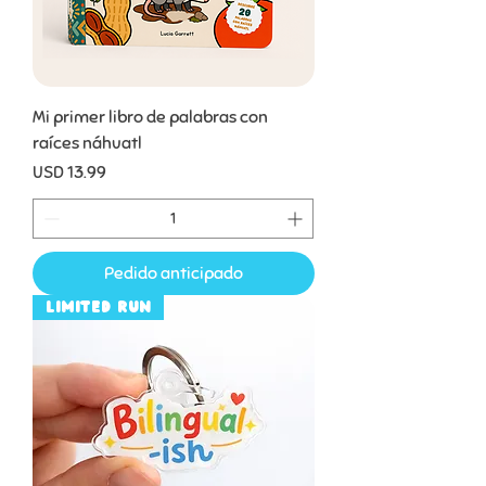
Mi primer libro de palabras con
raíces náhuatl
Precio
USD 13.99
Pedido anticipado
Limited Run