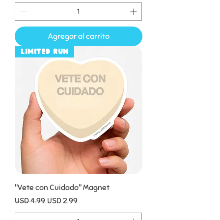
Agregar al carrito
Limited Run
"Vete con Cuidado" Magnet
Precio
Precio de oferta
USD 4.99
USD 2.99