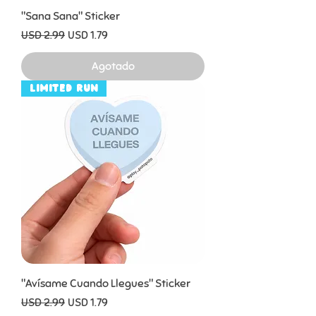
"Sana Sana" Sticker
Precio
Precio de oferta
USD 2.99
USD 1.79
Agotado
Limited Run
"Avísame Cuando Llegues" Sticker
Precio
Precio de oferta
USD 2.99
USD 1.79