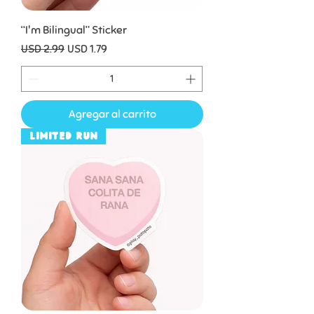
“I'm Bilingual” Sticker
Precio
Precio de oferta
USD 2.99
USD 1.79
Agregar al carrito
Limited Run